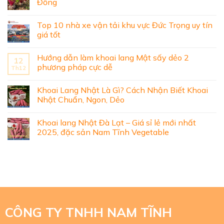
Đồng
Top 10 nhà xe vận tải khu vực Đức Trọng uy tín
giá tốt
Hướng dẫn làm khoai lang Mật sấy dẻo 2
12
phương pháp cực dễ
Th12
Khoai Lang Nhật Là Gì? Cách Nhận Biết Khoai
Nhật Chuẩn, Ngon, Dẻo
Khoai lang Nhật Đà Lạt – Giá sỉ lẻ mới nhất
2025, đặc sản Nam Tĩnh Vegetable
CÔNG TY TNHH NAM TĨNH