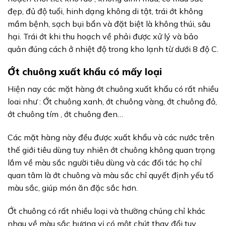
đẹp, đủ độ tuổi, hinh dạng không di tật, trái ớt không
mầm bệnh, sạch bụi bẩn và đặt biệt là không thúi, sâu
hại. Trái ớt khi thu hoạch về phải được xử lý và bảo
quản đúng cách ở nhiệt độ trong kho lạnh từ dưới 8 độ C.
Ớt chuông xuất khẩu có mấy loại
Hiện nay các mặt hàng ớt chuông xuất khẩu có rất nhiều
loai như : Ớt chuông xanh, ớt chuông vàng, ớt chuông đỏ,
ớt chuông tím , ớt chuông đen…
Các mặt hàng này đều được xuất khẩu và các nước trên
thế giới tiêu dùng tuy nhiên ớt chuông không quan trọng
lắm về màu sắc người tiêu dùng và các đối tác họ chỉ
quan tâm là ớt chuông và màu sắc chỉ quyết định yếu tố
màu sắc, giúp món ăn đặc sắc hơn.
Ớt chuông có rất nhiều loại và thường chúng chỉ khác
nhau về màu sắc hương vị có một chút thay đổi tuy