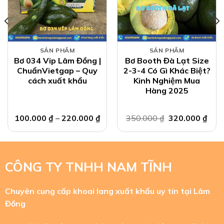
SẢN PHẨM
SẢN PHẨM
Bơ 034 Vip Lâm Đồng |
Bơ Booth Đà Lạt Size
ChuẩnVietgap – Quy
2-3-4 Có Gì Khác Biệt?
cách xuất khẩu
Kinh Nghiệm Mua
Hàng 2025
Giá
Giá
100.000
₫
–
220.000
₫
350.000
₫
320.000
₫
gốc
hiện
là:
tại
350.000 ₫.
là:
320.
CÔNG TY TNHH NAM TĨNH
Chuyên cung cấp khoai lang xuất khẩu uy tín tại Lâm
Đồng