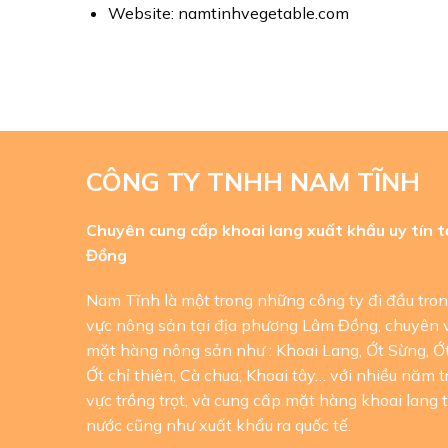
Website: namtinhvegetable.com
CÔNG TY TNHH NAM TĨNH
Chuyên cung cấp khoai lang xuất khẩu uy tín t
Đồng
Nam Tĩnh là một trong những công ty đi đầu tron
vực nông sản tại địa phương Lâm Đồng, chuyên 
mặt hàng nông sản như : Khoai Lang, Ớt Sừng, Ớ
Ớt chỉ thiên, Cà chua, Khoai tây… với nhiều năm t
vực trồng trọt, và cung cấp mặt hàng khoai lang 
nước cũng như xuất khẩu ra quốc tế.