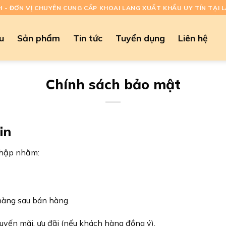
H - ĐƠN VỊ CHUYÊN CUNG CẤP KHOAI LANG XUẤT KHẨU UY TÍN TẠI 
ệu
Sản phẩm
Tin tức
Tuyển dụng
Liên hệ
Chính sách bảo mật
in
thập nhằm:
hàng sau bán hàng.
yến mãi, ưu đãi (nếu khách hàng đồng ý).