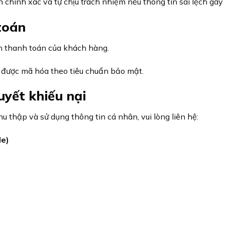
chính xác và tự chịu trách nhiệm nếu thông tin sai lệch gây
toán
n thanh toán của khách hàng.
ẽ được mã hóa theo tiêu chuẩn bảo mật.
quyết khiếu nại
u thập và sử dụng thông tin cá nhân, vui lòng liên hệ:
e)