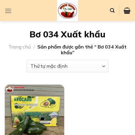
Chuyển
đến
nội
dung
Bơ 034 Xuất khẩu
Trang chủ
/
Sản phẩm được gắn thẻ “ Bơ 034 Xuất
khẩu”