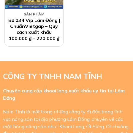
SẢN PHẨM
Bơ 034 Vip Lâm Đồng |
ChuẩnVietgap – Quy
cách xuất khẩu
100.000
₫
–
220.000
₫
CÔNG TY TNHH NAM TĨNH
Chuyên cung cấp khoai lang xuất khẩu uy tín tại Lâm
Đồng
Nam Tĩnh là một trong những công ty đi đầu trong lĩnh
vực nông sản tại địa phương Lâm Đồng, chuyên về các
mặt hàng nông sản như : Khoai Lang, Ớt Sừng, Ớt chuông,